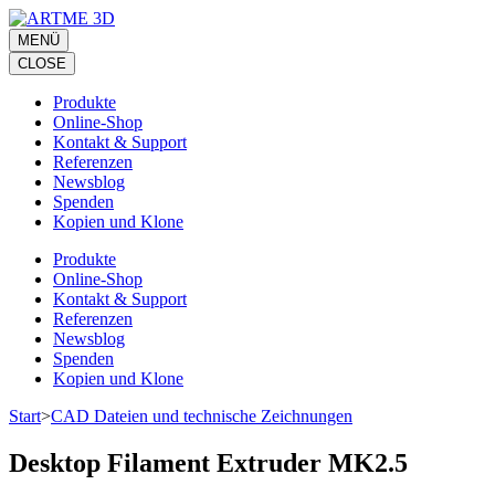
Zum
Inhalt
MENÜ
springen
CLOSE
(Eingabetaste
drücken)
Produkte
Online-Shop
Kontakt & Support
Referenzen
Newsblog
Spenden
Kopien und Klone
Produkte
Online-Shop
Kontakt & Support
Referenzen
Newsblog
Spenden
Kopien und Klone
Start
>
CAD Dateien und technische Zeichnungen
Desktop Filament Extruder MK2.5