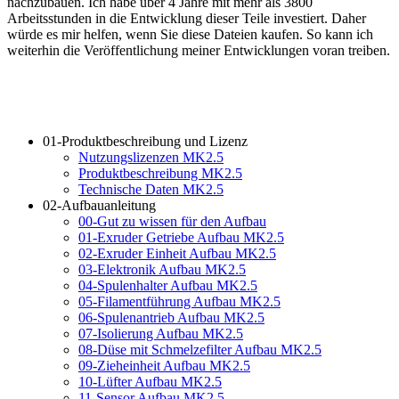
nachzubauen. Ich habe über 4 Jahre mit mehr als 3800
Arbeitsstunden in die Entwicklung dieser Teile investiert. Daher
würde es mir helfen, wenn Sie diese Dateien kaufen. So kann ich
weiterhin die Veröffentlichung meiner Entwicklungen voran treiben.
01-Produktbeschreibung und Lizenz
Nutzungslizenzen MK2.5
Produktbeschreibung MK2.5
Technische Daten MK2.5
02-Aufbauanleitung
00-Gut zu wissen für den Aufbau
01-Exruder Getriebe Aufbau MK2.5
02-Exruder Einheit Aufbau MK2.5
03-Elektronik Aufbau MK2.5
04-Spulenhalter Aufbau MK2.5
05-Filamentführung Aufbau MK2.5
06-Spulenantrieb Aufbau MK2.5
07-Isolierung Aufbau MK2.5
08-Düse mit Schmelzefilter Aufbau MK2.5
09-Zieheinheit Aufbau MK2.5
10-Lüfter Aufbau MK2.5
11-Sensor Aufbau MK2.5