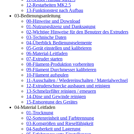
12-Restarbeiten MK2.5
13-Funktionstest nach Aufbau
03-Bedienungsanleitung
00-Hinweise und Download
01-Nutzungslizenz und Danksagung
02-Wichtige Hinweise für den Benutzer des Extruders
03-Technische Daten
04-Überblick Bedienungselemente
05-Gerät einstellen und kalibrieren
06-Material-Leitfaden
07-Extruder starten
08-Filament-Produktion vorbereiten
09-Filament Durchmesser kalibrieren
10-Filament aufspulen
11-Ausschalten / Wiedereinschalten / Materialwechsel
12-Extruderschnecke ausbauen und reinigen
13-Schmelzefilter reinigen / erneuern
14-Düse und Gewinde reinigen
15-Entsorgung des Gerätes
04-Material Leitfaden
01-Trocknung
02-Sortenreinheit und Farbtrennung
03-Korngrößen und Rieselfähigkeit
04-Sauberkeit und Lagerung