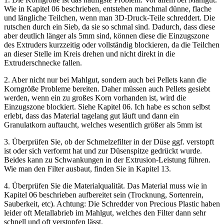
Wie in Kapitel 06 beschrieben, entstehen manchmal dünne, flache
und längliche Teilchen, wenn man 3D-Druck-Teile schreddert. Die
rutschen durch ein Sieb, da sie so schmal sind. Dadurch, dass diese
aber deutlich länger als 5mm sind, können diese die Einzugszone
des Extruders kurzzeitig oder vollständig blockieren, da die Teilchen
an dieser Stelle im Kreis drehen und nicht direkt in die
Extruderschnecke fallen.
2. Aber nicht nur bei Mahlgut, sondern auch bei Pellets kann die
Korngröße Probleme bereiten. Daher müssen auch Pellets gesiebt
werden, wenn ein zu großes Korn vorhanden ist, wird die
Einzugszone blockiert. Siehe Kapitel 06. Ich habe es schon selbst
erlebt, dass das Material tagelang gut läuft und dann ein
Granulatkorn auftaucht, welches wesentlich größer als 5mm ist
3. Überprüfen Sie, ob der Schmelzefilter in der Düse ggf. verstopft
ist oder sich verformt hat und zur Düsenspitze gedrückt wurde.
Beides kann zu Schwankungen in der Extrusion-Leistung führen.
Wie man den Filter ausbaut, finden Sie in Kapitel 13.
4. Überprüfen Sie die Materialqualität. Das Material muss wie in
Kapitel 06 beschrieben aufbereitet sein (Trocknung, Sortenrein,
Sauberkeit, etc). Achtung: Die Schredder von Precious Plastic haben
leider oft Metallabrieb im Mahlgut, welches den Filter dann sehr
schnell und oft verstopfen lässt.