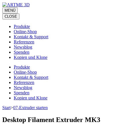
Zum
Inhalt
MENÜ
springen
CLOSE
(Eingabetaste
drücken)
Produkte
Online-Shop
Kontakt & Support
Referenzen
Newsblog
Spenden
Kopien und Klone
Produkte
Online-Shop
Kontakt & Support
Referenzen
Newsblog
Spenden
Kopien und Klone
Start
>
07-Extruder starten
Desktop Filament Extruder MK3