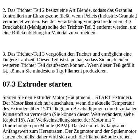
2. Das Trichter-Teil 2 besitzt eine Art Blende, sodass das Granulat
kontrolliert zur Einzugszone fließt, wenn Pellets (Industrie-Granulat)
verarbeitet werden. Bei der Verarbeitung von geschreddertem 3D
Druckabfall (Mahlgut) sollte der Trichter-Teil 2 entfernt werden, um
eine Brückenbildung im Material zu vermeiden.
3. Das Trichter-Teil 3 vergrößert den Trichter und ermöglicht eine
längere Laufzeit. Dieser Teil ist stapelbar, sodass Sie noch einen
weiteren Trichter-Teil draufsetzen können. Wenn dieser Teil gefüllt
ist, können Sie mindestens 1kg Filament produzieren.
07.3 Extruder starten
Starten Sie den Extruder-Motor (Hauptmenü – START Extruder).
Der Motor lässt sich nur einschalten, wenn die aktuelle Temperatur
des Extruders über 150°C liegt, um Beschädigungen durch zu kalten
Kunststoff zu vermeiden (Sie können diesen Wert verändern, siehe
Kapitel 15). Auf Werkseinstellung startet der Motor mit 7
Umdrehungen pro Minute (RPM). Das ist ein relativ langsamer
Anfangswert zum Herantasten. Der Zugmotor und der Spulenmotor
starten ebenfalls, daher wird sich auch die Filament-Spule drehen.