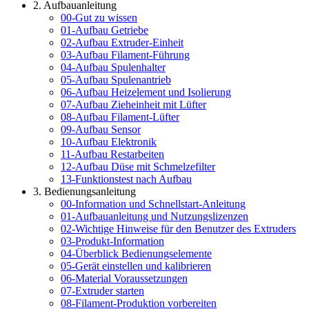
2. Aufbauanleitung
00-Gut zu wissen
01-Aufbau Getriebe
02-Aufbau Extruder-Einheit
03-Aufbau Filament-Führung
04-Aufbau Spulenhalter
05-Aufbau Spulenantrieb
06-Aufbau Heizelement und Isolierung
07-Aufbau Zieheinheit mit Lüfter
08-Aufbau Filament-Lüfter
09-Aufbau Sensor
10-Aufbau Elektronik
11-Aufbau Restarbeiten
12-Aufbau Düse mit Schmelzefilter
13-Funktionstest nach Aufbau
3. Bedienungsanleitung
00-Information und Schnellstart-Anleitung
01-Aufbauanleitung und Nutzungslizenzen
02-Wichtige Hinweise für den Benutzer des Extruders
03-Produkt-Information
04-Überblick Bedienungselemente
05-Gerät einstellen und kalibrieren
06-Material Voraussetzungen
07-Extruder starten
08-Filament-Produktion vorbereiten