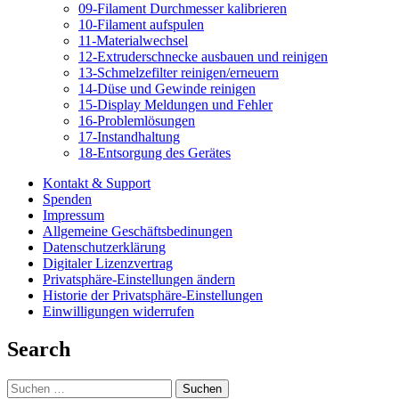
09-Filament Durchmesser kalibrieren
10-Filament aufspulen
11-Materialwechsel
12-Extruderschnecke ausbauen und reinigen
13-Schmelzefilter reinigen/erneuern
14-Düse und Gewinde reinigen
15-Display Meldungen und Fehler
16-Problemlösungen
17-Instandhaltung
18-Entsorgung des Gerätes
Kontakt & Support
Spenden
Impressum
Allgemeine Geschäftsbedinungen
Datenschutzerklärung
Digitaler Lizenzvertrag
Privatsphäre-Einstellungen ändern
Historie der Privatsphäre-Einstellungen
Einwilligungen widerrufen
Search
Suchen