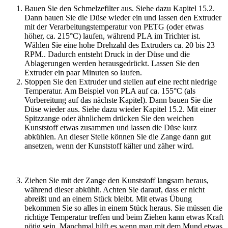
Bauen Sie den Schmelzefilter aus. Siehe dazu Kapitel 15.2.
Dann bauen Sie die Düse wieder ein und lassen den Extruder
mit der Verarbeitungstemperatur von PETG (oder etwas
höher, ca. 215°C) laufen, während PLA im Trichter ist.
Wählen Sie eine hohe Drehzahl des Extruders ca. 20 bis 23
RPM.. Dadurch entsteht Druck in der Düse und die
Ablagerungen werden herausgedrückt. Lassen Sie den
Extruder ein paar Minuten so laufen.
Stoppen Sie den Extruder und stellen auf eine recht niedrige
Temperatur. Am Beispiel von PLA auf ca. 155°C (als
Vorbereitung auf das nächste Kapitel). Dann bauen Sie die
Düse wieder aus. Siehe dazu wieder Kapitel 15.2. Mit einer
Spitzzange oder ähnlichem drücken Sie den weichen
Kunststoff etwas zusammen und lassen die Düse kurz
abkühlen. An dieser Stelle können Sie die Zange dann gut
ansetzen, wenn der Kunststoff kälter und zäher wird.
Ziehen Sie mit der Zange den Kunststoff langsam heraus,
während dieser abkühlt. Achten Sie darauf, dass er nicht
abreißt und an einem Stück bleibt. Mit etwas Übung
bekommen Sie so alles in einem Stück heraus. Sie müssen die
richtige Temperatur treffen und beim Ziehen kann etwas Kraft
nötig sein. Manchmal hilft es,wenn man mit dem Mund etwas