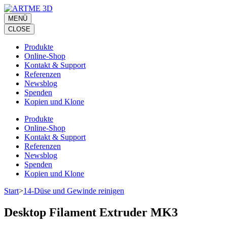
Zum
Inhalt
MENÜ
springen
CLOSE
(Eingabetaste
drücken)
Produkte
Online-Shop
Kontakt & Support
Referenzen
Newsblog
Spenden
Kopien und Klone
Produkte
Online-Shop
Kontakt & Support
Referenzen
Newsblog
Spenden
Kopien und Klone
Start
>
14-Düse und Gewinde reinigen
Desktop Filament Extruder MK3