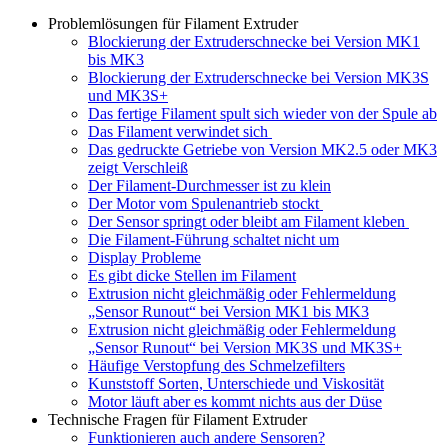
Problemlösungen für Filament Extruder
Blockierung der Extruderschnecke bei Version MK1
bis MK3
Blockierung der Extruderschnecke bei Version MK3S
und MK3S+
Das fertige Filament spult sich wieder von der Spule ab
Das Filament verwindet sich
Das gedruckte Getriebe von Version MK2.5 oder MK3
zeigt Verschleiß
Der Filament-Durchmesser ist zu klein
Der Motor vom Spulenantrieb stockt
Der Sensor springt oder bleibt am Filament kleben
Die Filament-Führung schaltet nicht um
Display Probleme
Es gibt dicke Stellen im Filament
Extrusion nicht gleichmäßig oder Fehlermeldung
„Sensor Runout“ bei Version MK1 bis MK3
Extrusion nicht gleichmäßig oder Fehlermeldung
„Sensor Runout“ bei Version MK3S und MK3S+
Häufige Verstopfung des Schmelzefilters
Kunststoff Sorten, Unterschiede und Viskosität
Motor läuft aber es kommt nichts aus der Düse
Technische Fragen für Filament Extruder
Funktionieren auch andere Sensoren?