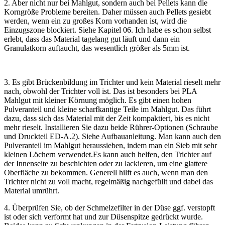
2. Aber nicht nur bei Mahlgut, sondern auch bei Pellets kann die
Korngröße Probleme bereiten. Daher müssen auch Pellets gesiebt
werden, wenn ein zu großes Korn vorhanden ist, wird die
Einzugszone blockiert. Siehe Kapitel 06. Ich habe es schon selbst
erlebt, dass das Material tagelang gut läuft und dann ein
Granulatkorn auftaucht, das wesentlich größer als 5mm ist.
3. Es gibt Brückenbildung im Trichter und kein Material rieselt mehr
nach, obwohl der Trichter voll ist. Das ist besonders bei PLA
Mahlgut mit kleiner Körnung möglich. Es gibt einen hohen
Pulveranteil und kleine scharfkantige Teile im Mahlgut. Das führt
dazu, dass sich das Material mit der Zeit kompaktiert, bis es nicht
mehr rieselt. Installieren Sie dazu beide Rührer-Optionen (Schraube
und Druckteil ED-A.2). Siehe Aufbauanleitung. Man kann auch den
Pulveranteil im Mahlgut heraussieben, indem man ein Sieb mit sehr
kleinen Löchern verwendet.Es kann auch helfen, den Trichter auf
der Innenseite zu beschichten oder zu lackieren, um eine glattere
Oberfläche zu bekommen. Generell hilft es auch, wenn man den
Trichter nicht zu voll macht, regelmäßig nachgefüllt und dabei das
Material umrührt.
4. Überprüfen Sie, ob der Schmelzefilter in der Düse ggf. verstopft
ist oder sich verformt hat und zur Düsenspitze gedrückt wurde.