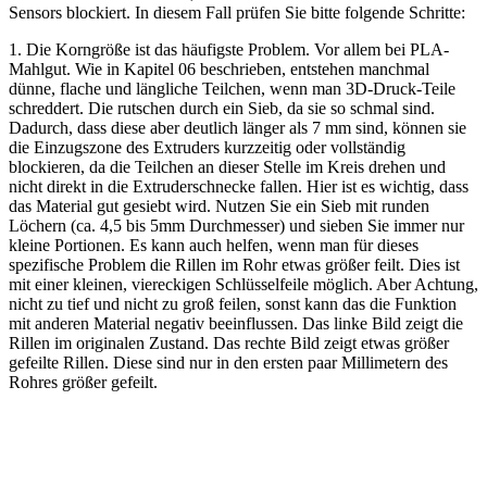
Sensors blockiert. In diesem Fall prüfen Sie bitte folgende Schritte:
1. Die Korngröße ist das häufigste Problem. Vor allem bei PLA-
Mahlgut. Wie in Kapitel 06 beschrieben, entstehen manchmal
dünne, flache und längliche Teilchen, wenn man 3D-Druck-Teile
schreddert. Die rutschen durch ein Sieb, da sie so schmal sind.
Dadurch, dass diese aber deutlich länger als 7 mm sind, können sie
die Einzugszone des Extruders kurzzeitig oder vollständig
blockieren, da die Teilchen an dieser Stelle im Kreis drehen und
nicht direkt in die Extruderschnecke fallen. Hier ist es wichtig, dass
das Material gut gesiebt wird. Nutzen Sie ein Sieb mit runden
Löchern (ca. 4,5 bis 5mm Durchmesser) und sieben Sie immer nur
kleine Portionen. Es kann auch helfen, wenn man für dieses
spezifische Problem die Rillen im Rohr etwas größer feilt. Dies ist
mit einer kleinen, viereckigen Schlüsselfeile möglich. Aber Achtung,
nicht zu tief und nicht zu groß feilen, sonst kann das die Funktion
mit anderen Material negativ beeinflussen. Das linke Bild zeigt die
Rillen im originalen Zustand. Das rechte Bild zeigt etwas größer
gefeilte Rillen. Diese sind nur in den ersten paar Millimetern des
Rohres größer gefeilt.