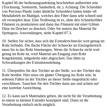
Kapitel 06 der bedienungsanleitung beschrieben aufbereitet sein
(Trocknung, Sortenrein, Sauberkeit, etc.). Achtung: Die Schredder
von Precious Plastic (oder ähnliche Schredder) haben leider oft
Metallabrieb im Mahlgut, welches den Filter dann sehr schnell und
oft verstopfen lässt. Eine Notlösung ist es, ohne den Schmelzefilter
Filament zu produzieren und dann das Filament mit einer 0,8mm
Düse im Drucker zu drucken. Oder Sie nutzen das Material für
Spritzguss- Anwendungen, siehe Kapitel 07.3.
10. Stellen Sie sicher, dass sich die Extruderschnecke weit genug im
Rohr befindet. Die flache Fläche der Schnecke im Einzugsbereich
muss bis in das Rohr hineinragen. Wenn die Schnecke nicht weit
genug im Rohr ist, wird Material am Eingang zum Rohr
festgeklemmt, mitgedreht oder abgeschert. Das führt zu
Schwankungen der Extrudsionsleitung.
11. Überprüfen Sie den Trichter an der Stelle, wo der Trichter das
Rohr berührt. Hier muss ein glatter Übergang ins Rohr sein. In
seltenen Fällen ist der Trichter an dieser Stelle eingedrückt oder
verschlissen. Tauschen Sie den Trichter dann aus und achten auf
eine korrekte Ausrichtung.
12. Es kann auch Materialien geben, die nicht für die Verarbeitung
in einem so kleinen Extruder konzipiert sind. Dann ist die
Verarbeitung einfach nicht möglich.