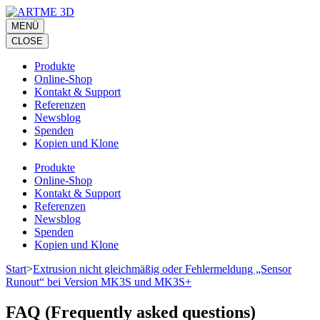
Zum
Inhalt
MENÜ
springen
CLOSE
(Eingabetaste
drücken)
Produkte
Online-Shop
Kontakt & Support
Referenzen
Newsblog
Spenden
Kopien und Klone
Produkte
Online-Shop
Kontakt & Support
Referenzen
Newsblog
Spenden
Kopien und Klone
Start
>
Extrusion nicht gleichmäßig oder Fehlermeldung „Sensor
Runout“ bei Version MK3S und MK3S+
FAQ (Frequently asked questions)