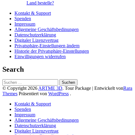
Land bestelle?
Kontakt & Support
Spenden
Impressum
Allgemeine Geschäftsbedinungen
Datenschutzerklärung
Digitaler Lizenzvertrag
Privatsphäre-Einstellungen ändern
Historie der Privatsphäre-Einstellungen
Einwilligungen widerrufen
Search
Suchen
nach:
© Copyright 2026
ARTME 3D
.
Tour Package | Entwickelt von
Rara
Themes
Präsentiert von
WordPress
.
Kontakt & Support
Spenden
Impressum
Allgemeine Geschäftsbedinungen
Datenschutzerklärung
Digitaler Lizenzvertrag