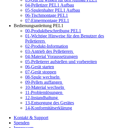
04-Pelletizer PEL1 Aufbau
05-Spulenhalter PEL1 Aufbau
06-Tischmontage PEL1
07-Eimermontage PEL1
Bedienungsanleitung PEL1
00-Produktbeschreibung PEL1
01-Wichtige Hinweise für den Benutzer des
Pelletierers
02-Produkt-Information
03-Antrieb des Pelletierers
04-Material Voraussetzungen
05-Pelletierer aufstellen und vorbereiten
06-Gerät starten
07-Gerät stoppen
08-Spule wechseln
09-Pellets auffangen
10-Material wechseln
11-Problemlösungen
12-Instandhaltung
13-Entsorgung des Gerätes
14-Konformitätserklärung
Kontakt & Support
Spenden
Impressum