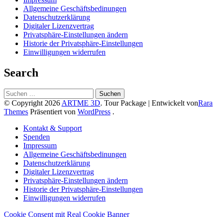
Allgemeine Geschäftsbedinungen
Datenschutzerklärung
Digitaler Lizenzvertrag
Privatsphäre-Einstellungen ändern
Historie der Privatsphäre-Einstellungen
Einwilligungen widerrufen
Search
Suchen
nach:
© Copyright 2026
ARTME 3D
.
Tour Package | Entwickelt von
Rara
Themes
Präsentiert von
WordPress
.
Kontakt & Support
Spenden
Impressum
Allgemeine Geschäftsbedinungen
Datenschutzerklärung
Digitaler Lizenzvertrag
Privatsphäre-Einstellungen ändern
Historie der Privatsphäre-Einstellungen
Einwilligungen widerrufen
Cookie Consent mit Real Cookie Banner