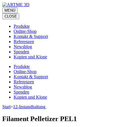
Zum
Inhalt
MENÜ
springen
CLOSE
(Eingabetaste
drücken)
Produkte
Online-Shop
Kontakt & Support
Referenzen
Newsblog
Spenden
Kopien und Klone
Produkte
Online-Shop
Kontakt & Support
Referenzen
Newsblog
Spenden
Kopien und Klone
Start
>
12-Instandhaltung
Filament Pelletizer PEL1