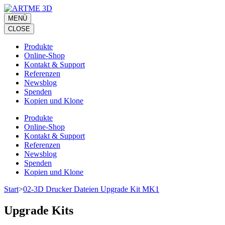
Zum
Inhalt
MENÜ
springen
CLOSE
(Eingabetaste
drücken)
Produkte
Online-Shop
Kontakt & Support
Referenzen
Newsblog
Spenden
Kopien und Klone
Produkte
Online-Shop
Kontakt & Support
Referenzen
Newsblog
Spenden
Kopien und Klone
Start
>
02-3D Drucker Dateien Upgrade Kit MK1
Upgrade Kits