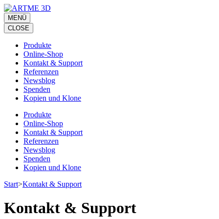
Zum
Inhalt
MENÜ
springen
CLOSE
(Eingabetaste
drücken)
Produkte
Online-Shop
Kontakt & Support
Referenzen
Newsblog
Spenden
Kopien und Klone
Produkte
Online-Shop
Kontakt & Support
Referenzen
Newsblog
Spenden
Kopien und Klone
Start
>
Kontakt & Support
Kontakt & Support