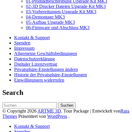
01-Produktbeschreibung Upgrade Kit MK3
02-3D Drucker Dateien Upgrade Kit MK3
03-Vorbereitungen Upgrade Kit MK3
04-Demontage MK3
05-Aufbau Upgrade MK3
06-Firmware und Abschluss MK3
Kontakt & Support
Spenden
Impressum
Allgemeine Geschäftsbedinungen
Datenschutzerklärung
Digitaler Lizenzvertrag
Privatsphäre-Einstellungen ändern
Historie der Privatsphäre-Einstellungen
Einwilligungen widerrufen
Search
Suchen
nach:
© Copyright 2026
ARTME 3D
.
Tour Package | Entwickelt von
Rara
Themes
Präsentiert von
WordPress
.
Kontakt & Support
Spenden