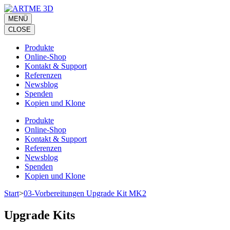
Zum
Inhalt
MENÜ
springen
CLOSE
(Eingabetaste
drücken)
Produkte
Online-Shop
Kontakt & Support
Referenzen
Newsblog
Spenden
Kopien und Klone
Produkte
Online-Shop
Kontakt & Support
Referenzen
Newsblog
Spenden
Kopien und Klone
Start
>
03-Vorbereitungen Upgrade Kit MK2
Upgrade Kits