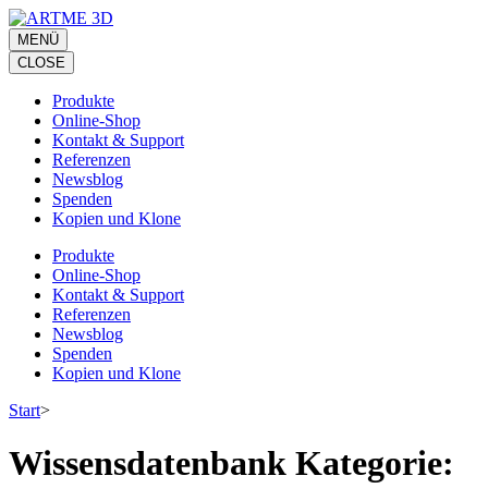
Zum
Inhalt
MENÜ
springen
CLOSE
(Eingabetaste
drücken)
Produkte
Online-Shop
Kontakt & Support
Referenzen
Newsblog
Spenden
Kopien und Klone
Produkte
Online-Shop
Kontakt & Support
Referenzen
Newsblog
Spenden
Kopien und Klone
Start
>
Wissensdatenbank Kategorie: