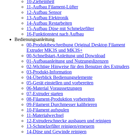
10-Zieheinheit
11-Aufbau Filament-Lüfter
12-Aufbau Sensor
13-Aufbau Elektronik
14-Aufbau Restarbeiten
15-Aufbau Düse mit Schmelzefilter
16-Funktionstest nach Aufbau
Bedienungsanleitung
00-Produktbeschreibung Original Desktop Filament
Extruder MK3S und MK3S+
00-Schnellstart-Anleitung und Download
01-Aufbauanleitung und Nutzungslizenzen
02-Wichtige Hinweise für den Benutzer des Extruders
03-Produkt-Information
04-Überblick Bedienungselemente
05-Gerät einstellen und vorbereiten
06-Material Voraussetzungen
07-Extruder starten
08-Filament-Produktion vorbereiten
09-Filament Durchmesser kalibrieren
10-Filament aufspulen
11-Materialwechsel
12-Extruderschnecke ausbauen und reinigen
13-Schmelzefilter reinigen/erneuern
14-Düse und Gewinde reinigen