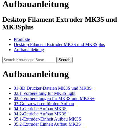
Aufbauanleitung
Desktop Filament Extruder MK3S und
MK3Splus
Produkte
Desktop Filament Extruder MK3S und MK3Splus
Aufbauanleitung
Aufbauanleitung
01-3D Drucker-Dateien MK3S und MK3S+
02.1-Vorbereitung für MK3S light
02.2-Vorbereitungen für MK3S und MK3S+
03-Gut zu wissen für den Aufbau
04.1-Getriebe Aufbau MK3S
04.2-Getriebe Aufbau MK3S+
05.1-Extruder-Einheit Aufbau MK3S
05.2-Extruder Einheit Aufbau MK3S+