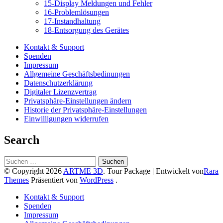
15-Display Meldungen und Fehler
16-Problemlösungen
17-Instandhaltung
18-Entsorgung des Gerätes
Kontakt & Support
Spenden
Impressum
Allgemeine Geschäftsbedinungen
Datenschutzerklärung
Digitaler Lizenzvertrag
Privatsphäre-Einstellungen ändern
Historie der Privatsphäre-Einstellungen
Einwilligungen widerrufen
Search
Suchen
nach:
© Copyright 2026
ARTME 3D
.
Tour Package | Entwickelt von
Rara
Themes
Präsentiert von
WordPress
.
Kontakt & Support
Spenden
Impressum