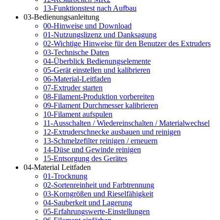
13-Funktionstest nach Aufbau
03-Bedienungsanleitung
00-Hinweise und Download
01-Nutzungslizenz und Danksagung
02-Wichtige Hinweise für den Benutzer des Extruders
03-Technische Daten
04-Überblick Bedienungselemente
05-Gerät einstellen und kalibrieren
06-Material-Leitfaden
07-Extruder starten
08-Filament-Produktion vorbereiten
09-Filament Durchmesser kalibrieren
10-Filament aufspulen
11-Ausschalten / Wiedereinschalten / Materialwechsel
12-Extruderschnecke ausbauen und reinigen
13-Schmelzefilter reinigen / erneuern
14-Düse und Gewinde reinigen
15-Entsorgung des Gerätes
04-Material Leitfaden
01-Trocknung
02-Sortenreinheit und Farbtrennung
03-Korngrößen und Rieselfähigkeit
04-Sauberkeit und Lagerung
05-Erfahrungswerte-Einstellungen