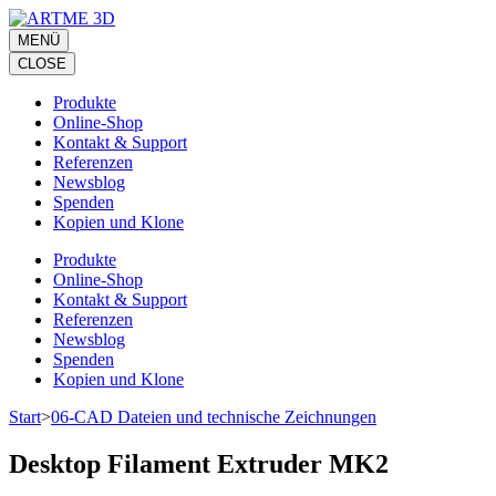
Zum
Inhalt
MENÜ
springen
CLOSE
(Eingabetaste
drücken)
Produkte
Online-Shop
Kontakt & Support
Referenzen
Newsblog
Spenden
Kopien und Klone
Produkte
Online-Shop
Kontakt & Support
Referenzen
Newsblog
Spenden
Kopien und Klone
Start
>
06-CAD Dateien und technische Zeichnungen
Desktop Filament Extruder MK2