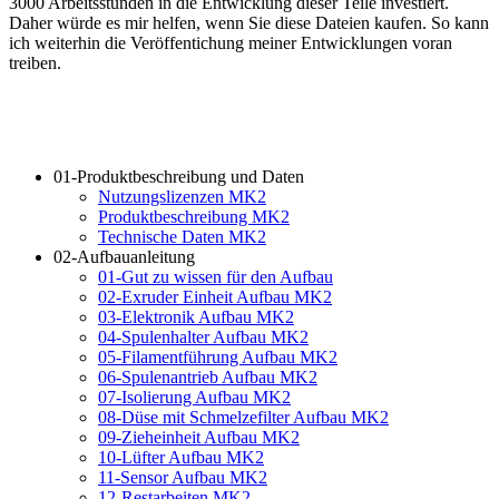
3000 Arbeitsstunden in die Entwicklung dieser Teile investiert.
Daher würde es mir helfen, wenn Sie diese Dateien kaufen. So kann
ich weiterhin die Veröffentichung meiner Entwicklungen voran
treiben.
01-Produktbeschreibung und Daten
Nutzungslizenzen MK2
Produktbeschreibung MK2
Technische Daten MK2
02-Aufbauanleitung
01-Gut zu wissen für den Aufbau
02-Exruder Einheit Aufbau MK2
03-Elektronik Aufbau MK2
04-Spulenhalter Aufbau MK2
05-Filamentführung Aufbau MK2
06-Spulenantrieb Aufbau MK2
07-Isolierung Aufbau MK2
08-Düse mit Schmelzefilter Aufbau MK2
09-Zieheinheit Aufbau MK2
10-Lüfter Aufbau MK2
11-Sensor Aufbau MK2
12-Restarbeiten MK2