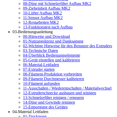
08-Düse mit Schmelzefilter Aufbau MK2
09-Zieheinheit Aufbau MK2
10-Lüfter Aufbau MK2
11-Sensor Aufbau MK2
12-Restarbeiten MK2
13-Funktionstest nach Aufbau
03-Bedienungsanleitung
00-Hinweise und Download
01-Nutzungslizenz und Danksagung
02-Wichtige Hinweise für den Benutzer des Extruders
03-Technische Daten
04-Überblick Bedienungselemente
05-Gerät einstellen und kalibrieren
06-Material-Leitfaden
07-Extruder starten
08-Filament-Produktion vorbereiten
09-Filament Durchmesser kalibrieren
10-Filament aufspulen
11-Ausschalten / Wiedereinschalten / Materialwechsel
12-Extruderschnecke ausbauen und reinigen
13-Schmelzefilter reinigen / erneuern
14-Düse und Gewinde reinigen
15-Entsorgung des Gerätes
04-Material Leitfaden
01-Trocknung