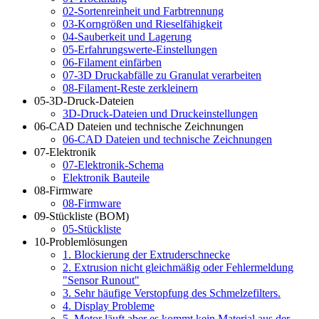
02-Sortenreinheit und Farbtrennung
03-Korngrößen und Rieselfähigkeit
04-Sauberkeit und Lagerung
05-Erfahrungswerte-Einstellungen
06-Filament einfärben
07-3D Druckabfälle zu Granulat verarbeiten
08-Filament-Reste zerkleinern
05-3D-Druck-Dateien
3D-Druck-Dateien und Druckeinstellungen
06-CAD Dateien und technische Zeichnungen
06-CAD Dateien und technische Zeichnungen
07-Elektronik
07-Elektronik-Schema
Elektronik Bauteile
08-Firmware
08-Firmware
09-Stückliste (BOM)
05-Stückliste
10-Problemlösungen
1. Blockierung der Extruderschnecke
2. Extrusion nicht gleichmäßig oder Fehlermeldung
"Sensor Runout"
3. Sehr häufige Verstopfung des Schmelzefilters.
4. Display Probleme
5. Motor läuft aber es kommt kein Material aus der