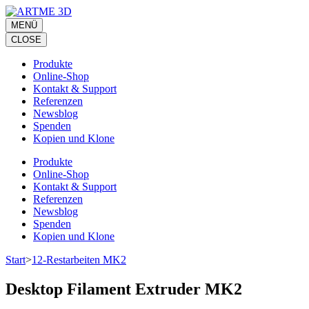
Zum
Inhalt
MENÜ
springen
CLOSE
(Eingabetaste
drücken)
Produkte
Online-Shop
Kontakt & Support
Referenzen
Newsblog
Spenden
Kopien und Klone
Produkte
Online-Shop
Kontakt & Support
Referenzen
Newsblog
Spenden
Kopien und Klone
Start
>
12-Restarbeiten MK2
Desktop Filament Extruder MK2