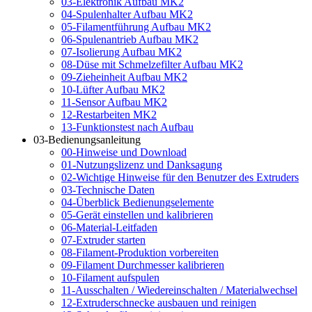
03-Elektronik Aufbau MK2
04-Spulenhalter Aufbau MK2
05-Filamentführung Aufbau MK2
06-Spulenantrieb Aufbau MK2
07-Isolierung Aufbau MK2
08-Düse mit Schmelzefilter Aufbau MK2
09-Zieheinheit Aufbau MK2
10-Lüfter Aufbau MK2
11-Sensor Aufbau MK2
12-Restarbeiten MK2
13-Funktionstest nach Aufbau
03-Bedienungsanleitung
00-Hinweise und Download
01-Nutzungslizenz und Danksagung
02-Wichtige Hinweise für den Benutzer des Extruders
03-Technische Daten
04-Überblick Bedienungselemente
05-Gerät einstellen und kalibrieren
06-Material-Leitfaden
07-Extruder starten
08-Filament-Produktion vorbereiten
09-Filament Durchmesser kalibrieren
10-Filament aufspulen
11-Ausschalten / Wiedereinschalten / Materialwechsel
12-Extruderschnecke ausbauen und reinigen