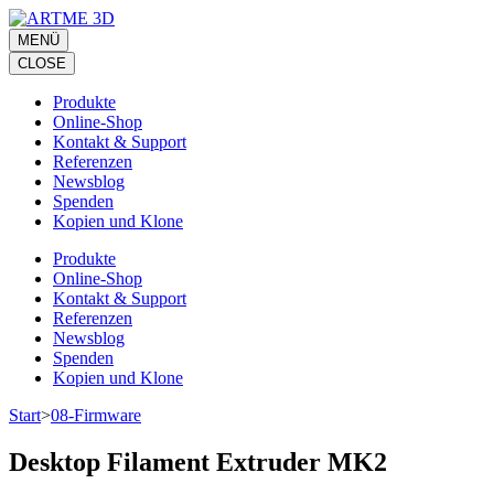
Zum
Inhalt
MENÜ
springen
CLOSE
(Eingabetaste
drücken)
Produkte
Online-Shop
Kontakt & Support
Referenzen
Newsblog
Spenden
Kopien und Klone
Produkte
Online-Shop
Kontakt & Support
Referenzen
Newsblog
Spenden
Kopien und Klone
Start
>
08-Firmware
Desktop Filament Extruder MK2