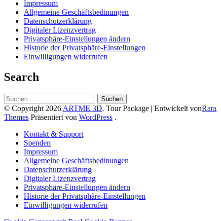
Impressum
Allgemeine Geschäftsbedinungen
Datenschutzerklärung
Digitaler Lizenzvertrag
Privatsphäre-Einstellungen ändern
Historie der Privatsphäre-Einstellungen
Einwilligungen widerrufen
Search
Suchen
nach:
© Copyright 2026
ARTME 3D
.
Tour Package | Entwickelt von
Rara
Themes
Präsentiert von
WordPress
.
Kontakt & Support
Spenden
Impressum
Allgemeine Geschäftsbedinungen
Datenschutzerklärung
Digitaler Lizenzvertrag
Privatsphäre-Einstellungen ändern
Historie der Privatsphäre-Einstellungen
Einwilligungen widerrufen