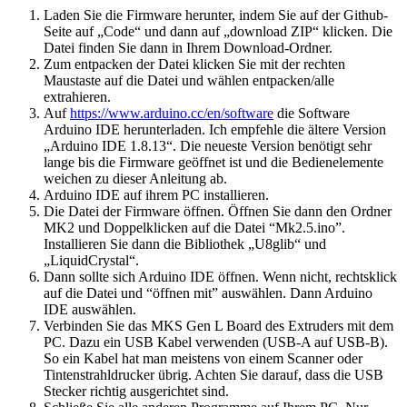
Laden Sie die Firmware herunter, indem Sie auf der Github-
Seite auf „Code“ und dann auf „download ZIP“ klicken. Die
Datei finden Sie dann in Ihrem Download-Ordner.
Zum entpacken der Datei klicken Sie mit der rechten
Maustaste auf die Datei und wählen entpacken/alle
extrahieren.
Auf
https://www.arduino.cc/en/software
die Software
Arduino IDE herunterladen. Ich empfehle die ältere Version
„Arduino IDE 1.8.13“. Die neueste Version benötigt sehr
lange bis die Firmware geöffnet ist und die Bedienelemente
weichen zu dieser Anleitung ab.
Arduino IDE auf ihrem PC installieren.
Die Datei der Firmware öffnen. Öffnen Sie dann den Ordner
MK2 und Doppelklicken auf die Datei “Mk2.5.ino”.
Installieren Sie dann die Bibliothek „U8glib“ und
„LiquidCrystal“.
Dann sollte sich Arduino IDE öffnen. Wenn nicht, rechtsklick
auf die Datei und “öffnen mit” auswählen. Dann Arduino
IDE auswählen.
Verbinden Sie das MKS Gen L Board des Extruders mit dem
PC. Dazu ein USB Kabel verwenden (USB-A auf USB-B).
So ein Kabel hat man meistens von einem Scanner oder
Tintenstrahldrucker übrig. Achten Sie darauf, dass die USB
Stecker richtig ausgerichtet sind.