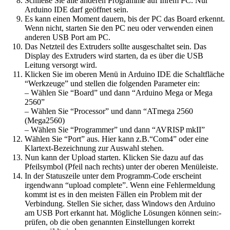
Schließe Sie alle anderen Programme auf Ihrem PC. Nur
Arduino IDE darf geöffnet sein.
Es kann einen Moment dauern, bis der PC das Board erkennt.
Wenn nicht, starten Sie den PC neu oder verwenden einen
anderen USB Port am PC.
Das Netzteil des Extruders sollte ausgeschaltet sein. Das
Display des Extruders wird starten, da es über die USB
Leitung versorgt wird.
Klicken Sie im oberen Menü in Arduino IDE die Schaltfläche
“Werkzeuge” und stellen die folgenden Parameter ein:
– Wählen Sie “Board” und dann “Arduino Mega or Mega
2560”
– Wählen Sie “Processor” und dann “ATmega 2560
(Mega2560)
– Wählen Sie “Programmer” und dann “AVRISP mkII”
Wählen Sie “Port” aus. Hier kann z.B.“Com4” oder eine
Klartext-Bezeichnung zur Auswahl stehen.
Nun kann der Upload starten. Klicken Sie dazu auf das
Pfeilsymbol (Pfeil nach rechts) unter der oberen Menüleiste.
In der Statuszeile unter dem Programm-Code erscheint
irgendwann “upload complete”. Wenn eine Fehlermeldung
kommt ist es in den meisten Fällen ein Problem mit der
Verbindung. Stellen Sie sicher, dass Windows den Arduino
am USB Port erkannt hat. Mögliche Lösungen können sein:-
prüfen, ob die oben genannten Einstellungen korrekt