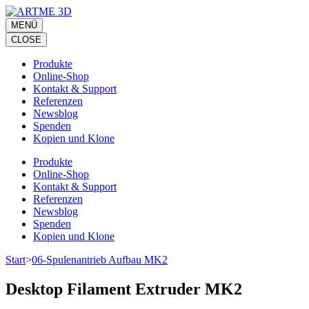
Zum
Inhalt
MENÜ
springen
CLOSE
(Eingabetaste
drücken)
Produkte
Online-Shop
Kontakt & Support
Referenzen
Newsblog
Spenden
Kopien und Klone
Produkte
Online-Shop
Kontakt & Support
Referenzen
Newsblog
Spenden
Kopien und Klone
Start
>
06-Spulenantrieb Aufbau MK2
Desktop Filament Extruder MK2