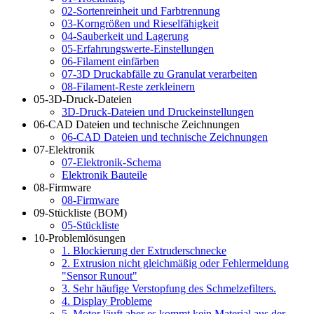
02-Sortenreinheit und Farbtrennung
03-Korngrößen und Rieselfähigkeit
04-Sauberkeit und Lagerung
05-Erfahrungswerte-Einstellungen
06-Filament einfärben
07-3D Druckabfälle zu Granulat verarbeiten
08-Filament-Reste zerkleinern
05-3D-Druck-Dateien
3D-Druck-Dateien und Druckeinstellungen
06-CAD Dateien und technische Zeichnungen
06-CAD Dateien und technische Zeichnungen
07-Elektronik
07-Elektronik-Schema
Elektronik Bauteile
08-Firmware
08-Firmware
09-Stückliste (BOM)
05-Stückliste
10-Problemlösungen
1. Blockierung der Extruderschnecke
2. Extrusion nicht gleichmäßig oder Fehlermeldung
"Sensor Runout"
3. Sehr häufige Verstopfung des Schmelzefilters.
4. Display Probleme
5. Motor läuft aber es kommt kein Material aus der