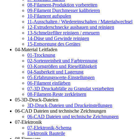
08-Filament-Produktion vorbereiten
09-Filament Durchmesser kalibrieren
10-Filament aufspulen
11-Ausschalten / Wiedereinschalten / Materialwechsel
12-Extruderschnecke ausbauen und reinigen
13-Schmelzefilter reinigen / erneuern
14-Düse und Gewinde reinigen
15-Entsorgung des Gerätes
04-Material Leitfaden
01-Trocknung
02-Sortenreinheit und Farbtrennung
03-Korngrößen und Rieselfähigkeit
04-Sauberkeit und Lagerung
05-Erfahrungswerte-Einstellungen
06-Filament einfärben
07-3D Druckabfälle zu Granulat verarbeiten
08-Filament-Reste zerkleinern
05-3D-Druck-Dateien
3D-Druck-Dateien und Druckeinstellungen
06-CAD Dateien und technische Zeichnungen
06-CAD Dateien und technische Zeichnungen
07-Elektronik
07-Elektronik-Schema
Elektronik Bauteile
08-Firmware