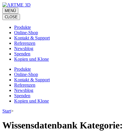
Zum
Inhalt
MENÜ
springen
CLOSE
(Eingabetaste
drücken)
Produkte
Online-Shop
Kontakt & Support
Referenzen
Newsblog
Spenden
Kopien und Klone
Produkte
Online-Shop
Kontakt & Support
Referenzen
Newsblog
Spenden
Kopien und Klone
Start
>
Wissensdatenbank Kategorie: