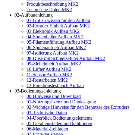
Produktbeschreibung MK2
Technische Daten MK2
02-Aufbauanleitung
01-Gut zu wissen für den Aufbau
02-Exruder Einheit Aufbau MK2
03-Elektronik Aufbau MK2
04-Spulenhalter Aufbau MK2
05-Filamentführung Aufbau MK2
06-Spulenantrieb Aufbau MK2
07-Isolierung Aufbau MK2
08-Düse mit Schmelzefilter Aufbau MK2
09-Zieheinheit Aufbau MK2
10-Lüfter Aufbau MK2
11-Sensor Aufbau MK2
12-Restarbeiten MK2
13-Funktionstest nach Aufbau
03-Bedienungsanleitung
00-Hinweise und Download
01-Nutzungslizenz und Danksagung
02-Wichtige Hinweise für den Benutzer des Extruders
03-Technische Daten
04-Überblick Bedienungselemente
05-Gerät einstellen und kalibrieren
06-Material-Leitfaden
07-Extruder starten