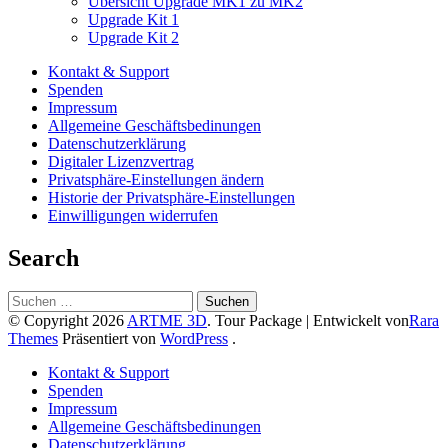
Übersicht Upgrade MK1 zu MK2
Upgrade Kit 1
Upgrade Kit 2
Kontakt & Support
Spenden
Impressum
Allgemeine Geschäftsbedinungen
Datenschutzerklärung
Digitaler Lizenzvertrag
Privatsphäre-Einstellungen ändern
Historie der Privatsphäre-Einstellungen
Einwilligungen widerrufen
Search
Suchen
nach:
© Copyright 2026
ARTME 3D
.
Tour Package | Entwickelt von
Rara
Themes
Präsentiert von
WordPress
.
Kontakt & Support
Spenden
Impressum
Allgemeine Geschäftsbedinungen
Datenschutzerklärung