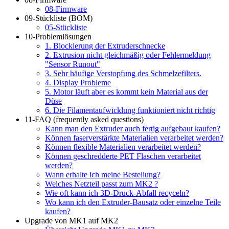
08-Firmware
09-Stückliste (BOM)
05-Stückliste
10-Problemlösungen
1. Blockierung der Extruderschnecke
2. Extrusion nicht gleichmäßig oder Fehlermeldung
"Sensor Runout"
3. Sehr häufige Verstopfung des Schmelzefilters.
4. Display Probleme
5. Motor läuft aber es kommt kein Material aus der
Düse
6. Die Filamentaufwicklung funktioniert nicht richtig
11-FAQ (frequently asked questions)
Kann man den Extruder auch fertig aufgebaut kaufen?
Können faserverstärkte Materialien verarbeitet werden?
Können flexible Materialien verarbeitet werden?
Können geschredderte PET Flaschen verarbeitet
werden?
Wann erhalte ich meine Bestellung?
Welches Netzteil passt zum MK2 ?
Wie oft kann ich 3D-Druck-Abfall recyceln?
Wo kann ich den Extruder-Bausatz oder einzelne Teile
kaufen?
Upgrade von MK1 auf MK2