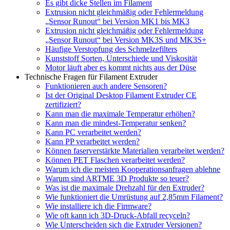
Es gibt dicke Stellen im Filament
Extrusion nicht gleichmäßig oder Fehlermeldung
„Sensor Runout“ bei Version MK1 bis MK3
Extrusion nicht gleichmäßig oder Fehlermeldung
„Sensor Runout“ bei Version MK3S und MK3S+
Häufige Verstopfung des Schmelzefilters
Kunststoff Sorten, Unterschiede und Viskosität
Motor läuft aber es kommt nichts aus der Düse
Technische Fragen für Filament Extruder
Funktionieren auch andere Sensoren?
Ist der Original Desktop Filament Extruder CE
zertifiziert?
Kann man die maximale Temperatur erhöhen?
Kann man die mindest-Temperatur senken?
Kann PC verarbeitet werden?
Kann PP verarbeitet werden?
Können faserverstärkte Materialien verarbeitet werden?
Können PET Flaschen verarbeitet werden?
Warum ich die meisten Kooperationsanfragen ablehne
Warum sind ARTME 3D Produkte so teuer?
Was ist die maximale Drehzahl für den Extruder?
Wie funktioniert die Umrüstung auf 2,85mm Filament?
Wie installiere ich die Firmware?
Wie oft kann ich 3D-Druck-Abfall recyceln?
Wie Unterscheiden sich die Extruder Versionen?