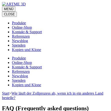
Zum
Inhalt
MENÜ
springen
CLOSE
(Eingabetaste
drücken)
Produkte
Online-Shop
Kontakt & Support
Referenzen
Newsblog
Spenden
Kopien und Klone
Produkte
Online-Shop
Kontakt & Support
Referenzen
Newsblog
Spenden
Kopien und Klone
Start
>
Wie läuft der Zollprozess ab, wenn ich in ein anderes Land
bestelle?
FAQ (Frequently asked questions)