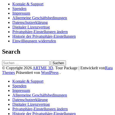
Kontakt & Support
Spenden
Impressum
Allgemeine Geschäftsbedinungen
Datenschutzerklärung
Digitaler Lizenzvertrag
Privatsphäre-Einstellungen ändern
Historie der Privatsphäre-Einstellungen
Einwilligungen widerrufen
Search
Suchen
nach:
© Copyright 2026
ARTME 3D
.
Tour Package | Entwickelt von
Rara
Themes
Präsentiert von
WordPress
.
Kontakt & Support
Spenden
Impressum
Allgemeine Geschäftsbedinungen
Datenschutzerklärung
Digitaler Lizenzvertrag
Privatsphäre-Einstellungen ändern
Historie der Privatsphäre-Einstellungen