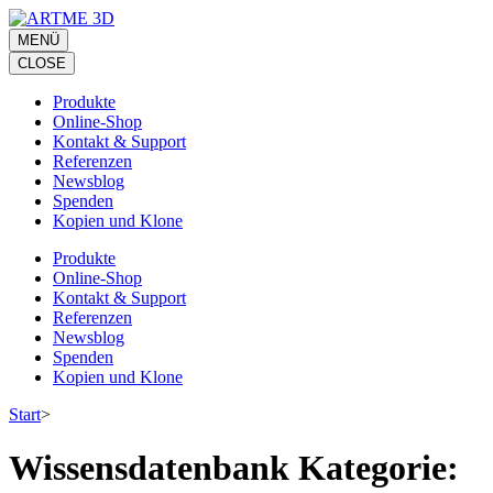
Zum
Inhalt
MENÜ
springen
CLOSE
(Eingabetaste
drücken)
Produkte
Online-Shop
Kontakt & Support
Referenzen
Newsblog
Spenden
Kopien und Klone
Produkte
Online-Shop
Kontakt & Support
Referenzen
Newsblog
Spenden
Kopien und Klone
Start
>
Wissensdatenbank Kategorie: