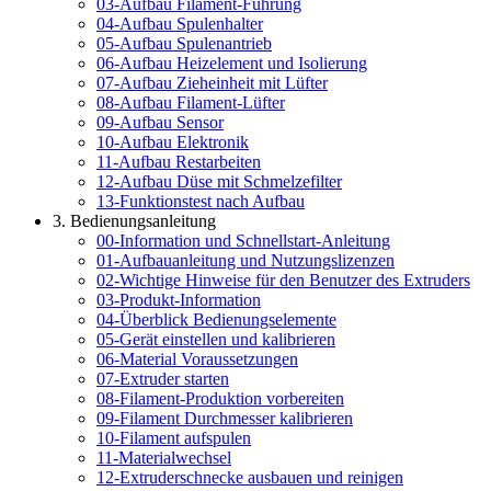
03-Aufbau Filament-Führung
04-Aufbau Spulenhalter
05-Aufbau Spulenantrieb
06-Aufbau Heizelement und Isolierung
07-Aufbau Zieheinheit mit Lüfter
08-Aufbau Filament-Lüfter
09-Aufbau Sensor
10-Aufbau Elektronik
11-Aufbau Restarbeiten
12-Aufbau Düse mit Schmelzefilter
13-Funktionstest nach Aufbau
3. Bedienungsanleitung
00-Information und Schnellstart-Anleitung
01-Aufbauanleitung und Nutzungslizenzen
02-Wichtige Hinweise für den Benutzer des Extruders
03-Produkt-Information
04-Überblick Bedienungselemente
05-Gerät einstellen und kalibrieren
06-Material Voraussetzungen
07-Extruder starten
08-Filament-Produktion vorbereiten
09-Filament Durchmesser kalibrieren
10-Filament aufspulen
11-Materialwechsel
12-Extruderschnecke ausbauen und reinigen