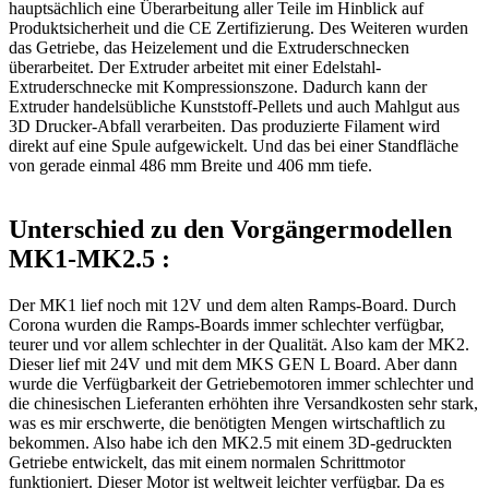
hauptsächlich eine Überarbeitung aller Teile im Hinblick auf
Produktsicherheit und die CE Zertifizierung. Des Weiteren wurden
das Getriebe, das Heizelement und die Extruderschnecken
überarbeitet. Der Extruder arbeitet mit einer Edelstahl-
Extruderschnecke mit Kompressionszone. Dadurch kann der
Extruder handelsübliche Kunststoff-Pellets und auch Mahlgut aus
3D Drucker-Abfall verarbeiten. Das produzierte Filament wird
direkt auf eine Spule aufgewickelt. Und das bei einer Standfläche
von gerade einmal 486 mm Breite und 406 mm tiefe.
Unterschied zu den Vorgängermodellen
MK1-MK2.5 :
Der MK1 lief noch mit 12V und dem alten Ramps-Board. Durch
Corona wurden die Ramps-Boards immer schlechter verfügbar,
teurer und vor allem schlechter in der Qualität. Also kam der MK2.
Dieser lief mit 24V und mit dem MKS GEN L Board. Aber dann
wurde die Verfügbarkeit der Getriebemotoren immer schlechter und
die chinesischen Lieferanten erhöhten ihre Versandkosten sehr stark,
was es mir erschwerte, die benötigten Mengen wirtschaftlich zu
bekommen. Also habe ich den MK2.5 mit einem 3D-gedruckten
Getriebe entwickelt, das mit einem normalen Schrittmotor
funktioniert. Dieser Motor ist weltweit leichter verfügbar. Da es