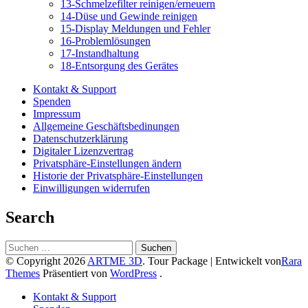
13-Schmelzefilter reinigen/erneuern
14-Düse und Gewinde reinigen
15-Display Meldungen und Fehler
16-Problemlösungen
17-Instandhaltung
18-Entsorgung des Gerätes
Kontakt & Support
Spenden
Impressum
Allgemeine Geschäftsbedinungen
Datenschutzerklärung
Digitaler Lizenzvertrag
Privatsphäre-Einstellungen ändern
Historie der Privatsphäre-Einstellungen
Einwilligungen widerrufen
Search
Suchen
nach:
© Copyright 2026
ARTME 3D
.
Tour Package | Entwickelt von
Rara
Themes
Präsentiert von
WordPress
.
Kontakt & Support