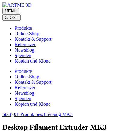
Zum
Inhalt
MENÜ
springen
CLOSE
(Eingabetaste
drücken)
Produkte
Online-Shop
Kontakt & Support
Referenzen
Newsblog
Spenden
Kopien und Klone
Produkte
Online-Shop
Kontakt & Support
Referenzen
Newsblog
Spenden
Kopien und Klone
Start
>
01-Produktbeschreibung MK3
Desktop Filament Extruder MK3