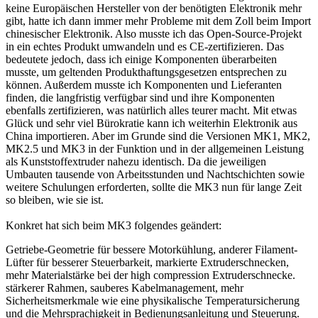
keine Europäischen Hersteller von der benötigten Elektronik mehr
gibt, hatte ich dann immer mehr Probleme mit dem Zoll beim Import
chinesischer Elektronik. Also musste ich das Open-Source-Projekt
in ein echtes Produkt umwandeln und es CE-zertifizieren. Das
bedeutete jedoch, dass ich einige Komponenten überarbeiten
musste, um geltenden Produkthaftungsgesetzen entsprechen zu
können. Außerdem musste ich Komponenten und Lieferanten
finden, die langfristig verfügbar sind und ihre Komponenten
ebenfalls zertifizieren, was natürlich alles teurer macht. Mit etwas
Glück und sehr viel Bürokratie kann ich weiterhin Elektronik aus
China importieren. Aber im Grunde sind die Versionen MK1, MK2,
MK2.5 und MK3 in der Funktion und in der allgemeinen Leistung
als Kunststoffextruder nahezu identisch. Da die jeweiligen
Umbauten tausende von Arbeitsstunden und Nachtschichten sowie
weitere Schulungen erforderten, sollte die MK3 nun für lange Zeit
so bleiben, wie sie ist.
Konkret hat sich beim MK3 folgendes geändert:
Getriebe-Geometrie für bessere Motorkühlung, anderer Filament-
Lüfter für besserer Steuerbarkeit, markierte Extruderschnecken,
mehr Materialstärke bei der high compression Extruderschnecke.
stärkerer Rahmen, sauberes Kabelmanagement, mehr
Sicherheitsmerkmale wie eine physikalische Temperatursicherung
und die Mehrsprachigkeit in Bedienungsanleitung und Steuerung.