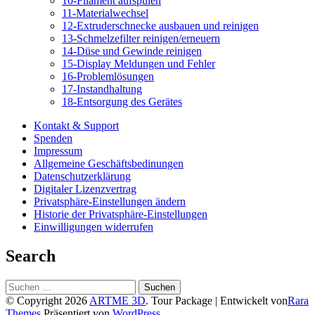
10-Filament aufspulen
11-Materialwechsel
12-Extruderschnecke ausbauen und reinigen
13-Schmelzefilter reinigen/erneuern
14-Düse und Gewinde reinigen
15-Display Meldungen und Fehler
16-Problemlösungen
17-Instandhaltung
18-Entsorgung des Gerätes
Kontakt & Support
Spenden
Impressum
Allgemeine Geschäftsbedinungen
Datenschutzerklärung
Digitaler Lizenzvertrag
Privatsphäre-Einstellungen ändern
Historie der Privatsphäre-Einstellungen
Einwilligungen widerrufen
Search
Suchen
nach:
© Copyright 2026
ARTME 3D
.
Tour Package | Entwickelt von
Rara
Themes
Präsentiert von
WordPress
.