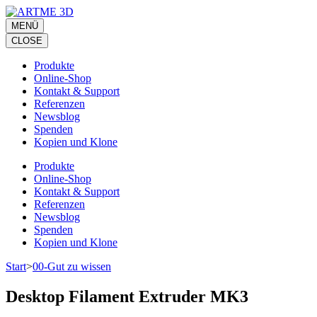
Zum
Inhalt
MENÜ
springen
CLOSE
(Eingabetaste
drücken)
Produkte
Online-Shop
Kontakt & Support
Referenzen
Newsblog
Spenden
Kopien und Klone
Produkte
Online-Shop
Kontakt & Support
Referenzen
Newsblog
Spenden
Kopien und Klone
Start
>
00-Gut zu wissen
Desktop Filament Extruder MK3