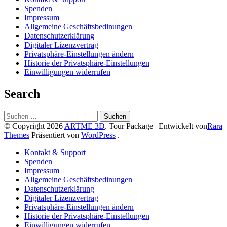
Spenden
Impressum
Allgemeine Geschäftsbedinungen
Datenschutzerklärung
Digitaler Lizenzvertrag
Privatsphäre-Einstellungen ändern
Historie der Privatsphäre-Einstellungen
Einwilligungen widerrufen
Search
Suchen
nach:
© Copyright 2026
ARTME 3D
.
Tour Package | Entwickelt von
Rara
Themes
Präsentiert von
WordPress
.
Kontakt & Support
Spenden
Impressum
Allgemeine Geschäftsbedinungen
Datenschutzerklärung
Digitaler Lizenzvertrag
Privatsphäre-Einstellungen ändern
Historie der Privatsphäre-Einstellungen
Einwilligungen widerrufen