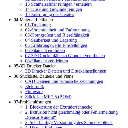
13-Schmelzefilter reinigen / erneuern
14-Düse und Gewinde reinigen
15-Entsorgung des Gerätes
04-Material Leitfaden
01-Trocknung
02-Sortenreinheit und Farbtrennung
03-Korngrößen und Rieselfähigkeit
04-Sauberkeit und Lagerung
05-Erfahrungswerte-Einstellungen
06-Filament einfärben
07-3D Druckabfälle zu Granulat verarbeiten
08-Filament zerkleinern
05-3D Drucker Dateien
3D Drucker Dateien und Druckeinstellungen
06-Stückliste, Bauteile und Pläne
CAD Dateien und technische Zeichnungen
Elektronik
Firmware
Stückliste MK2.5 (BOM)
07-Problemlösungen
1. Blockierung der Extruderschnecke
2. Extrusion nicht gleichmäßig oder Fehlermeldung
„Sensor Runout“
3. Sehr häufige Verstopfung des Schmelzefilters.
4. Display Probleme