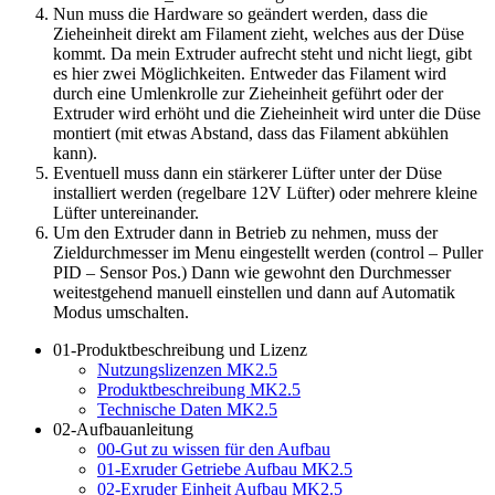
Nun muss die Hardware so geändert werden, dass die
Zieheinheit direkt am Filament zieht, welches aus der Düse
kommt. Da mein Extruder aufrecht steht und nicht liegt, gibt
es hier zwei Möglichkeiten. Entweder das Filament wird
durch eine Umlenkrolle zur Zieheinheit geführt oder der
Extruder wird erhöht und die Zieheinheit wird unter die Düse
montiert (mit etwas Abstand, dass das Filament abkühlen
kann).
Eventuell muss dann ein stärkerer Lüfter unter der Düse
installiert werden (regelbare 12V Lüfter) oder mehrere kleine
Lüfter untereinander.
Um den Extruder dann in Betrieb zu nehmen, muss der
Zieldurchmesser im Menu eingestellt werden (control – Puller
PID – Sensor Pos.) Dann wie gewohnt den Durchmesser
weitestgehend manuell einstellen und dann auf Automatik
Modus umschalten.
01-Produktbeschreibung und Lizenz
Nutzungslizenzen MK2.5
Produktbeschreibung MK2.5
Technische Daten MK2.5
02-Aufbauanleitung
00-Gut zu wissen für den Aufbau
01-Exruder Getriebe Aufbau MK2.5
02-Exruder Einheit Aufbau MK2.5