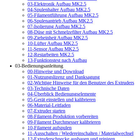
03-Elektronik Aufbau MK2.5
04-Spulenhalter Aufbau MK2.5
05-Filamentführung Aufbau MK2.5
06-Spulenantrieb Aufbau MK2.5
07-Isolierung Aufbau MK2.5
08-Düse mit Schmelzefilter Aufbau MK2.5
09-Zieheinheit Aufbau MK2.5
10-Lüfter Aufbau MK2.5
11-Sensor Aufbau MK2.5
12-Restarbeiten MK2.5
13-Funktionstest nach Aufbau
03-Bedienungsanleitung
00-Hinweise und Download
01-Nutzungslizenz und Danksagung
02-Wichtige Hinweise für den Benutzer des Extruders
03-Technische Daten
04-Überblick Bedienungselemente
05-Gerät einstellen und kalibrieren
06-Material-Leitfaden
07-Extruder starten
08-Filament-Produktion vorbereiten
09-Filament Durchmesser kalibrieren
10-Filament aufspulen
11-Ausschalten / Wiedereinschalten / Materialwechsel
12-Extruderschnecke ausbauen und reinigen