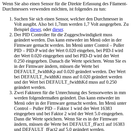
Wenn Sie also einen Sensor für die Direkte Erfassung des Filament-
Durchmessers verwenden möchten, ist folgendes zu tun:
Suchen Sie sich einen Sensor, welcher den Durchmesser in
Volt ausgibt. Also bei 1,7mm werden 1,7 Volt ausgegeben. Zu
Beispiel
dieser
, oder
dieser
.
Der PID Controller für die Zuggeschwindigkeit muss
geändert werden. Das kann entweder im Menü oder in der
Firmware gemacht werden. Im Menü unter Control – Puller
PID – PID-P wird der Wert 0.020 eingeben, bei PID-I wird
der Wert 0.020 eingegeben und bei PID-D wird der Wert
0.250 eingegeben. Danach die Werte speichern. Wenn Sie es
in der Firmware ändern, müssen die Werte bei
DEFAULT_fwidthKp auf 0.020 geändert werden. Der Wert
bei DEFAULT_fwidthKi muss auf 0.020 geändert werden
und der Wert bei DEFAULT_fwidthKd muss auf 0.250
geändert werden.
Zwei Faktoren für die Umrechnung des Sensorwertes in mm
werden folgendermaßen geändert. Das kann entweder im
Menü oder in der Firmware gemacht werden. Im Menü unter
Control – Puller PID – Faktor 1 wird der Wert 16383
eingegeben und bei Faktor 2 wird der Wert 5.0 eingegeben.
Dann die Werte speichern. Wenn Sie es in der Firmware
ändern, müssen die Werte bei DEFAULT_fFact1 auf 16383
und DEFAULT_fFact2 auf 5.0 geändert werden.