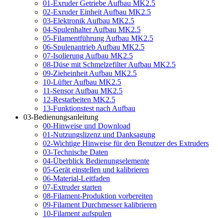
01-Exruder Getriebe Aufbau MK2.5
02-Exruder Einheit Aufbau MK2.5
03-Elektronik Aufbau MK2.5
04-Spulenhalter Aufbau MK2.5
05-Filamentführung Aufbau MK2.5
06-Spulenantrieb Aufbau MK2.5
07-Isolierung Aufbau MK2.5
08-Düse mit Schmelzefilter Aufbau MK2.5
09-Zieheinheit Aufbau MK2.5
10-Lüfter Aufbau MK2.5
11-Sensor Aufbau MK2.5
12-Restarbeiten MK2.5
13-Funktionstest nach Aufbau
03-Bedienungsanleitung
00-Hinweise und Download
01-Nutzungslizenz und Danksagung
02-Wichtige Hinweise für den Benutzer des Extruders
03-Technische Daten
04-Überblick Bedienungselemente
05-Gerät einstellen und kalibrieren
06-Material-Leitfaden
07-Extruder starten
08-Filament-Produktion vorbereiten
09-Filament Durchmesser kalibrieren
10-Filament aufspulen