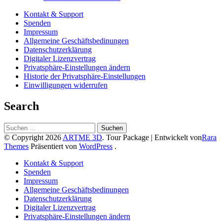
Kontakt & Support
Spenden
Impressum
Allgemeine Geschäftsbedinungen
Datenschutzerklärung
Digitaler Lizenzvertrag
Privatsphäre-Einstellungen ändern
Historie der Privatsphäre-Einstellungen
Einwilligungen widerrufen
Search
Suchen
nach:
© Copyright 2026
ARTME 3D
.
Tour Package | Entwickelt von
Rara
Themes
Präsentiert von
WordPress
.
Kontakt & Support
Spenden
Impressum
Allgemeine Geschäftsbedinungen
Datenschutzerklärung
Digitaler Lizenzvertrag
Privatsphäre-Einstellungen ändern