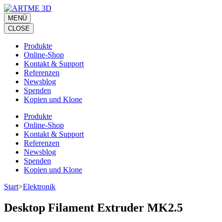
Zum
Inhalt
MENÜ
springen
CLOSE
(Eingabetaste
drücken)
Produkte
Online-Shop
Kontakt & Support
Referenzen
Newsblog
Spenden
Kopien und Klone
Produkte
Online-Shop
Kontakt & Support
Referenzen
Newsblog
Spenden
Kopien und Klone
Start
>
Elektronik
Desktop Filament Extruder MK2.5