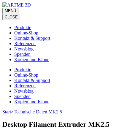
Zum
Inhalt
MENÜ
springen
CLOSE
(Eingabetaste
drücken)
Produkte
Online-Shop
Kontakt & Support
Referenzen
Newsblog
Spenden
Kopien und Klone
Produkte
Online-Shop
Kontakt & Support
Referenzen
Newsblog
Spenden
Kopien und Klone
Start
>
Technische Daten MK2.5
Desktop Filament Extruder MK2.5