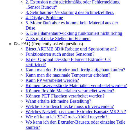
2. Extrusion nicht gleichmäßig oder Fehlermeldung
„Sensor Runout“
3. Sehr häufige Verstopfung des Schmelzefilters.
4. Display Probleme
5. Motor läuft aber es kommt kein Material aus der
Düse
6. Die Filamentaufwicklung funktioniert nicht richtig
7. Es gibt dicke Stellen im Filament
08- FAQ (frequently asked questions)
Bietet ARTME 3D® Rabatte und Sponsoring an?
Funktionieren auch andere Sensoren?
Ist der Original Desktop Filament Extruder CE
zertifiziert?
Kann man den Extruder auch fertig aufgebaut kaufen?
Kann man die maximale Temperatur erhöhen?
Kann PP verarbeitet werden?
Können faserverstärkte Materialien verarbeitet werden?
Können flexible Materialien verarbeitet werden?
Können PET Flaschen verarbeitet werden?
Wann erhalte ich meine Bestellung?
Welche Extruderschnecke muss ich verwenden?
Welches Netzteil passt zum Extruder Bausatz MK2.5 ?
Wie oft kann ich 3D-Druck-Abfall recyceln?
Wo kann ich den Extruder-Bausatz oder einzelne Teile
kaufen?