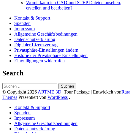
Womit kann ich CAD und STEP Dateien ansehen,
erstellen und bearbeiten?
Kontakt & Support
Spenden
Impressum
Allgemeine Geschäftsbedinungen
Datenschutzerklärung
Digitaler Lizenzvertrag
Privatsphäre-Einstellungen ändern
Historie der Privatsphäre-Einstellungen
Einwilligungen widerrufen
Search
Suchen
nach:
© Copyright 2026
ARTME 3D
.
Tour Package | Entwickelt von
Rara
Themes
Präsentiert von
WordPress
.
Kontakt & Support
Spenden
Impressum
Allgemeine Geschäftsbedinungen
Datenschutzerklärung