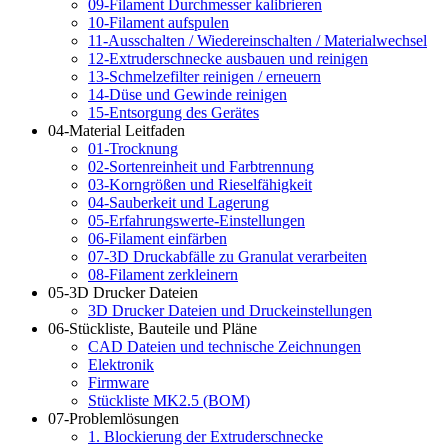
09-Filament Durchmesser kalibrieren
10-Filament aufspulen
11-Ausschalten / Wiedereinschalten / Materialwechsel
12-Extruderschnecke ausbauen und reinigen
13-Schmelzefilter reinigen / erneuern
14-Düse und Gewinde reinigen
15-Entsorgung des Gerätes
04-Material Leitfaden
01-Trocknung
02-Sortenreinheit und Farbtrennung
03-Korngrößen und Rieselfähigkeit
04-Sauberkeit und Lagerung
05-Erfahrungswerte-Einstellungen
06-Filament einfärben
07-3D Druckabfälle zu Granulat verarbeiten
08-Filament zerkleinern
05-3D Drucker Dateien
3D Drucker Dateien und Druckeinstellungen
06-Stückliste, Bauteile und Pläne
CAD Dateien und technische Zeichnungen
Elektronik
Firmware
Stückliste MK2.5 (BOM)
07-Problemlösungen
1. Blockierung der Extruderschnecke