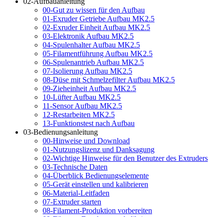
02-Aufbauanleitung
00-Gut zu wissen für den Aufbau
01-Exruder Getriebe Aufbau MK2.5
02-Exruder Einheit Aufbau MK2.5
03-Elektronik Aufbau MK2.5
04-Spulenhalter Aufbau MK2.5
05-Filamentführung Aufbau MK2.5
06-Spulenantrieb Aufbau MK2.5
07-Isolierung Aufbau MK2.5
08-Düse mit Schmelzefilter Aufbau MK2.5
09-Zieheinheit Aufbau MK2.5
10-Lüfter Aufbau MK2.5
11-Sensor Aufbau MK2.5
12-Restarbeiten MK2.5
13-Funktionstest nach Aufbau
03-Bedienungsanleitung
00-Hinweise und Download
01-Nutzungslizenz und Danksagung
02-Wichtige Hinweise für den Benutzer des Extruders
03-Technische Daten
04-Überblick Bedienungselemente
05-Gerät einstellen und kalibrieren
06-Material-Leitfaden
07-Extruder starten
08-Filament-Produktion vorbereiten